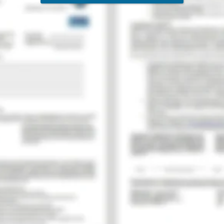
terschriebenen Mitgliedsantrag bitte an unsere Mitgliederbetreuung 
rg
 MITGLIEDSANTRAG