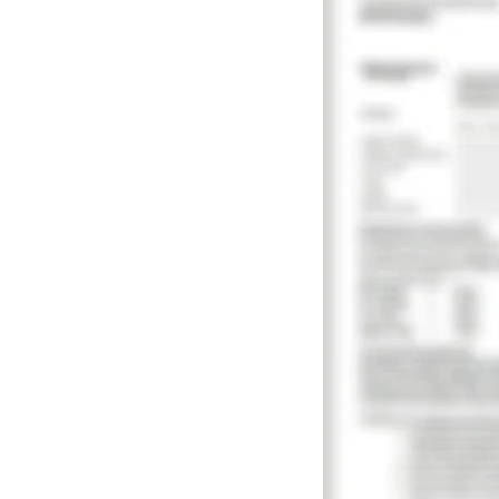
Den ausgefüllten und un
hallo@dachmasters.o
alternativ: DIGITALER