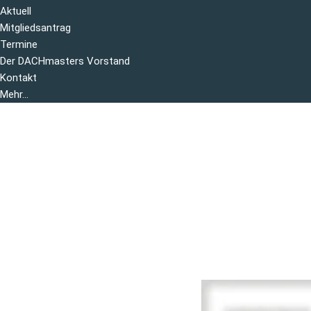
Aktuell
Mitgliedsantrag
Termine
Der DACHmasters Vorstand
Kontakt
Mehr...
Mitgliedsantr
Wir freuen uns, wenn D
Hallo@dachmasters.or