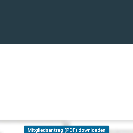
ag
u
 unseren Club verstärkst! Die Mitgliedschaft steht Personen ab 18 J
g
)
Mitgliedsantrag (PDF) downloaden