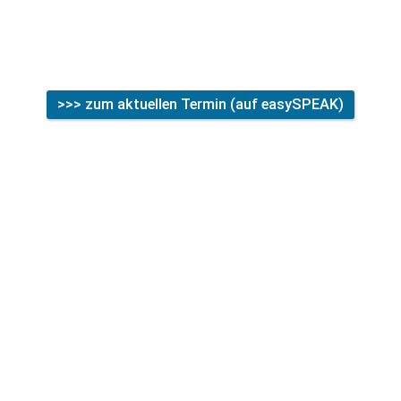
Zoom-Link: 
https://dachmasters.org/zoom
 (Meeting-ID: 531 
096 7722; Kenncode: mY8niu )
>>> zum aktuellen Termin (auf easySPEAK)
Alle Termine hier
Deine Vorteile bei DACHmasters
100% Online
Wir sind und bleiben online und so von überall erreichbar.
Treffen am Sonntag: eine Stunde
Wenn die Woche schon zu voll ist, ist DACHmasters genau das 
richtige für dich.