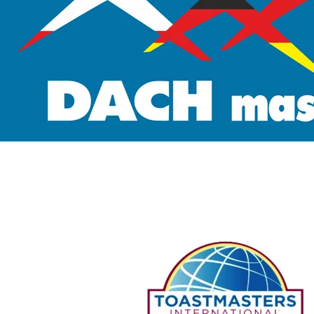
Guten Abend
 und herzlich 
willkommen bei DACHmasters!
DACHmasters sind 
AKTIVmasters.
Wir helfen 
deutschsprechenden 
Menschen auf der ganzen 