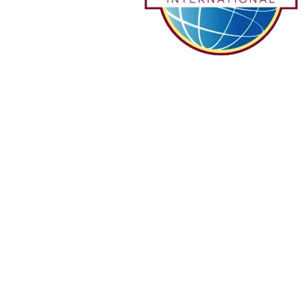
Welt ihre kommunikativen 
Fähigkeiten und 
Führungsqualitäten durch 
regelmässiges, aktives Tun 
 zu entwickeln.
Wie immer dabei: Spannende Reden, spontane Stegreifreden und 
viel wertvolles Feedback.
Wir treffen uns an jedem 2. und 4. sowie 5. Sonntag eines 
Monats.
Beginn ist um 11 Uhr MEZ bzw. CET. Komm gerne schon ab 10:30 
Uhr zum Austausch mit den Anderen bzw. zum 
Gruppenmentoring von 10.35-10.50 Uhr.
Du bist als 
Gast herzlich willkommen
.
Wir treffen uns jeden 2. und 4. sowie 5. Sonntag im Monat 
ab 10:30 Uhr.  
Offizielles Programm von 11:00 Uhr bis 12.00 Uhr.