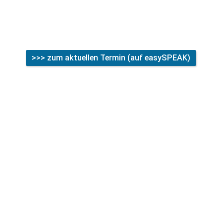
Zoom-Link: 
https://dachmasters.org/zoom
 (Meeting-ID: 531 
096 7722; Kenncode: mY8niu )
>>> zum aktuellen Termin (auf easySPEAK)
Alle Termine hier
Deine Vorteile bei DACHmasters
100% Online
Wir sind und bleiben online und so von überall erreichbar.
Treffen am Sonntag: eine Stunde
Wenn die Woche schon zu voll ist, ist DACHmasters genau das 
richtige für dich.