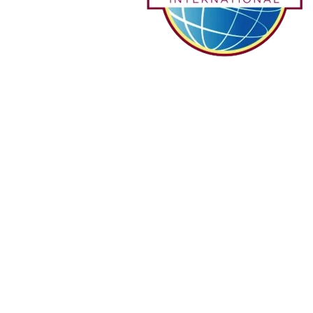
Welt ihre kommunikativen 
Fähigkeiten und 
Führungsqualitäten durch 
regelmässiges, aktives Tun 
 zu entwickeln.
Wie immer dabei: Spannende Reden, spontane Stegreifreden und 
viel wertvolles Feedback.
Wir treffen uns an jedem 2. und 4. sowie 5. Sonntag eines 
Monats.
Beginn ist um 11 Uhr MEZ bzw. CET. Komm gerne schon ab 10:30 
Uhr zum Austausch mit den Anderen bzw. zum 
Gruppenmentoring von 10.35-10.50 Uhr.
Du bist als 
Gast herzlich willkommen
.
Wir treffen uns jeden 2. und 4. sowie 5. Sonntag im Monat 
ab 10:30 Uhr.  
Offizielles Programm von 11:00 Uhr bis 12.00 Uhr.