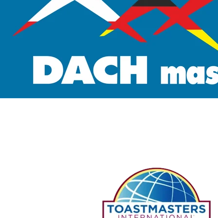
Guten Morgen
 und herzlich 
willkommen bei DACHmasters!
DACHmasters sind 
AKTIVmasters.
Wir helfen 
deutschsprechenden 
Menschen auf der ganzen 